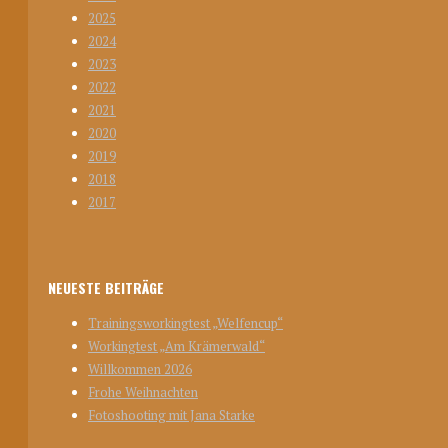
2025
2024
2023
2022
2021
2020
2019
2018
2017
NEUESTE BEITRÄGE
Trainingsworkingtest „Welfencup“
Workingtest „Am Krämerwald“
Willkommen 2026
Frohe Weihnachten
Fotoshooting mit Jana Starke