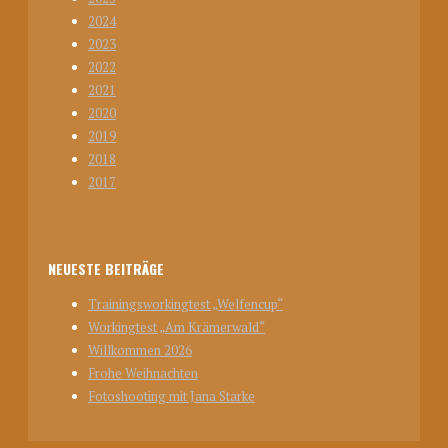
2024
2023
2022
2021
2020
2019
2018
2017
NEUESTE BEITRÄGE
Trainingsworkingtest „Welfencup“
Workingtest „Am Krämerwald“
Willkommen 2026
Frohe Weihnachten
Fotoshooting mit Jana Starke